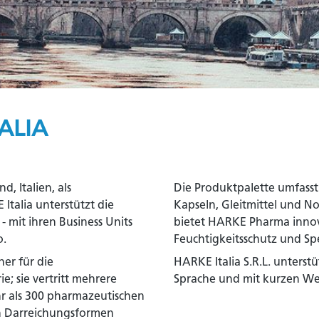
ALIA
, Italien, als
Die Produktpalette umfasst 
talia unterstützt die
Kapseln, Gleitmittel und N
mit ihren Business Units
bietet HARKE Pharma innova
o.
Feuchtigkeitsschutz und Sp
ner für die
HARKE Italia S.R.L. unterstü
; sie vertritt mehrere
Sprache und mit kurzen W
ehr als 300 pharmazeutischen
n Darreichungsformen