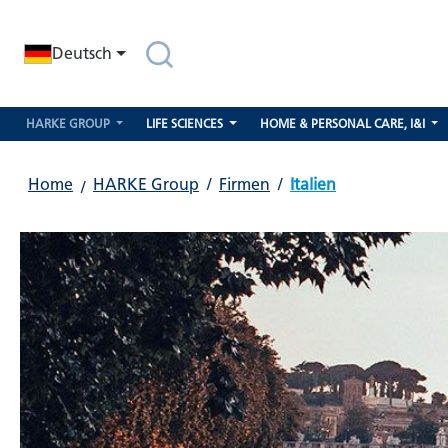
springen
Zur Hauptnavigation springen
Deutsch
HARKE GROUP
LIFE SCIENCES
HOME & PERSONAL CARE, I&I
Home
HARKE Group
/
Firmen
/
Italien