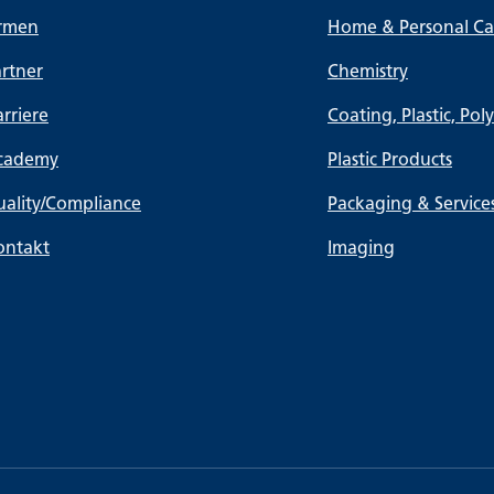
irmen
Home & Personal Car
rtner
Chemistry
rriere
Coating, Plastic, Pol
cademy
Plastic Products
ality/Compliance
Packaging & Service
ontakt
Imaging