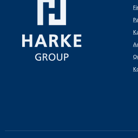
F
Pa
Ka
A
Qu
K