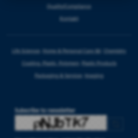
Quality/Compliance
Kontakt
Life Sciences
Home & Personal Care I&I
Chemistry
Coating, Plastic, Polymers
Plastic Products
Packaging & Services
Imaging
Subscribe to newsletter