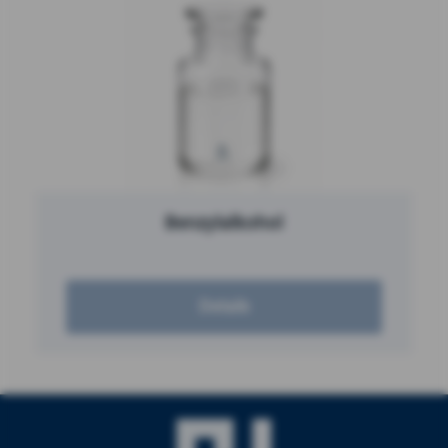
Benzylalkohol
Details