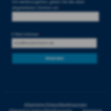
Um weiterzugehen, geben Sie die oben
abgebildeten Zeichen ein
*
E-Mail-Adresse
*
Absenden
Allgemeine Einkaufsbedingungen
Allgemeine Verkaufsbedingungen
Impressum