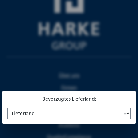
Über uns
Firmen
Bevorzugtes Lieferland:
Partner
Karriere
Academy
Quality/Compliance