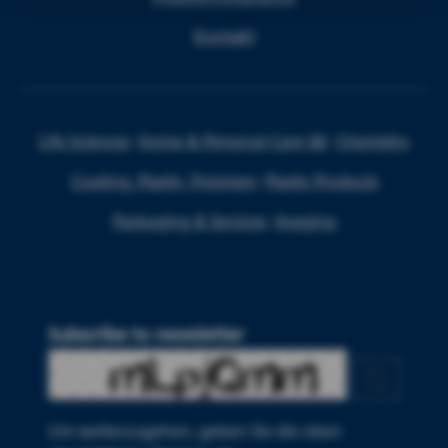
Kontakt
Life Sciences
Home & Personal Care I&I
Chemistry
Coating, Plastic, Polymers
Plastic Products
Packaging & Services
Imaging
Subscribe to newsletter
Um weiterzugehen, geben Sie die oben