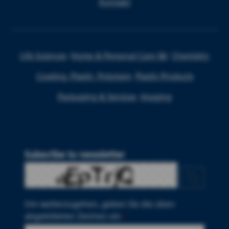
Kontakt
Life Sciences
Home & Personal Care I&I
Chemistry
Coating, Plastic, Polymers
Plastic Products
Packaging & Services
Imaging
Subscribe to newsletter
Um weiterzugehen, geben Sie die oben
abgebildeten Zeichen ein
*