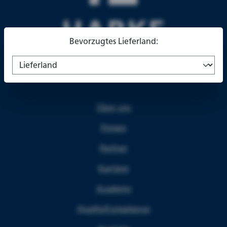
Bevorzugtes Lieferland:
Über uns
Firmen
Partner
Karriere
Academy
Quality/Compliance