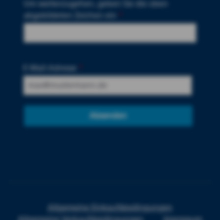
Um weiterzugehen, geben Sie die oben
abgebildeten Zeichen ein
*
E-Mail-Adresse
*
Absenden
Allgemeine Einkaufsbedingungen
Allgemeine Verkaufsbedingungen
Impressum