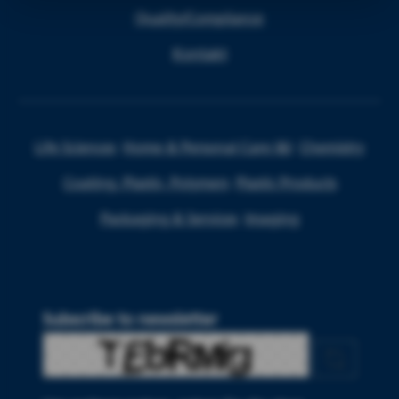
Quality/Compliance
Kontakt
Life Sciences
Home & Personal Care I&I
Chemistry
Coating, Plastic, Polymers
Plastic Products
Packaging & Services
Imaging
Subscribe to newsletter