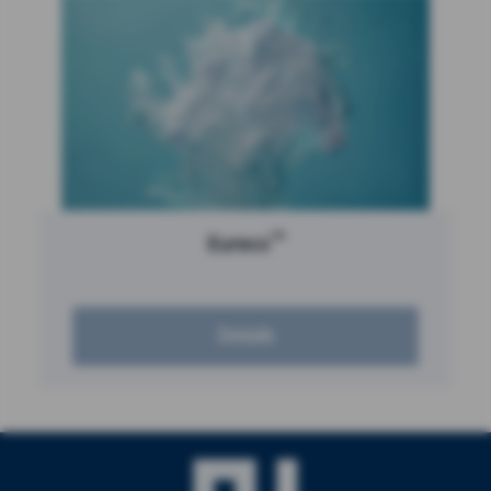
™
Eureco
Details