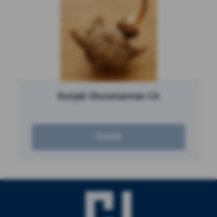
Konjak Glucomannan CA
Details