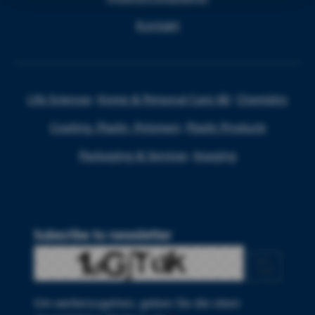
Kontakt
Life Sciences
Home & Personal Care I&I
Chemistry
Coating, Plastic, Polymers
Plastic Products
Packaging & Services
Imaging
Subscribe to newsletter
Um weiterzugehen, geben Sie die oben