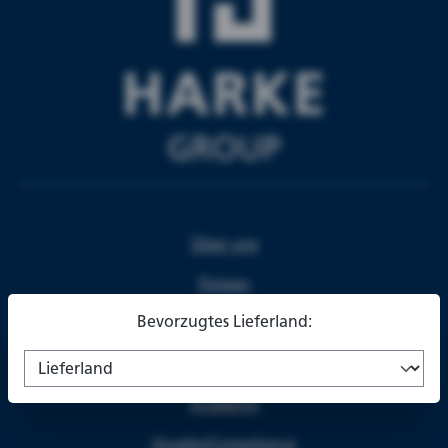
Über uns
Firmen
Bevorzugtes Lieferland:
Partner
Karriere
Academy
Quality/Compliance