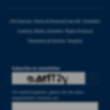
Life Sciences
Home & Personal Care I&I
Chemistry
Coating, Plastic, Polymers
Plastic Products
Packaging & Services
Imaging
Subscribe to newsletter
Um weiterzugehen, geben Sie die oben
abgebildeten Zeichen ein
*