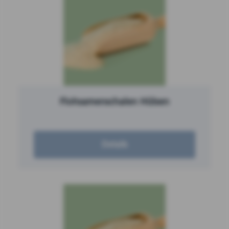
Flohsamenschalen Hülsen
Details