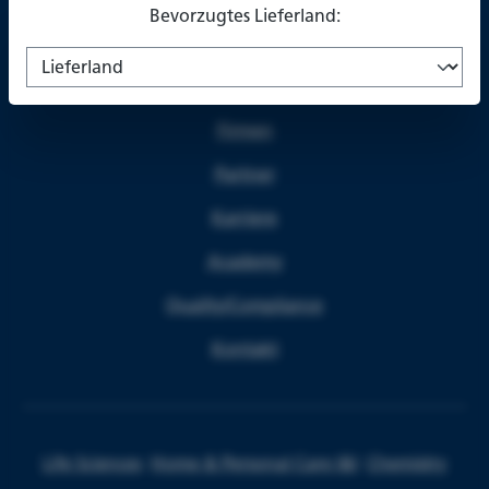
Bevorzugtes Lieferland:
Über uns
Firmen
Partner
Karriere
Academy
Quality/Compliance
Kontakt
Life Sciences
Home & Personal Care I&I
Chemistry