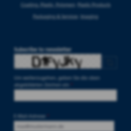
Coating, Plastic, Polymers
Plastic Products
Packaging & Services
Imaging
Subscribe to newsletter
Um weiterzugehen, geben Sie die oben
abgebildeten Zeichen ein
*
E-Mail-Adresse
*