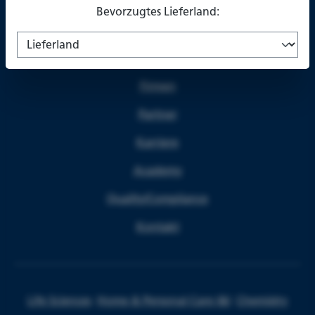
Bevorzugtes Lieferland:
Über uns
Firmen
Partner
Karriere
Academy
Quality/Compliance
Kontakt
Life Sciences
Home & Personal Care I&I
Chemistry