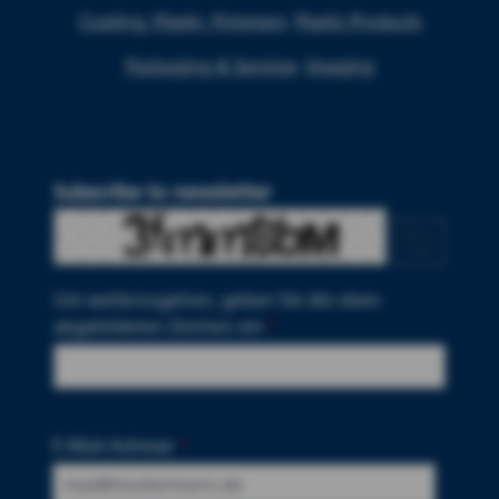
Coating, Plastic, Polymers
Plastic Products
Packaging & Services
Imaging
Subscribe to newsletter
Um weiterzugehen, geben Sie die oben
abgebildeten Zeichen ein
*
E-Mail-Adresse
*