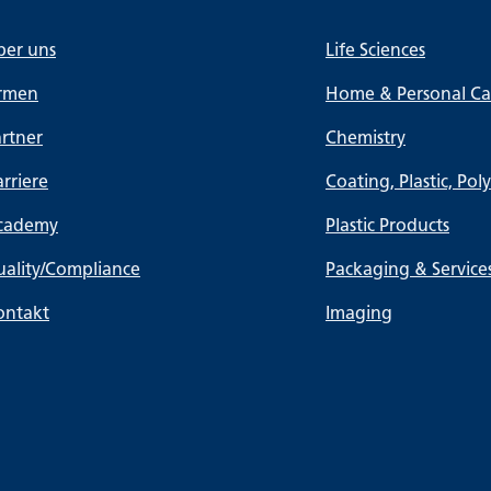
ber uns
Life Sciences
irmen
Home & Personal Car
rtner
Chemistry
rriere
Coating, Plastic, Pol
cademy
Plastic Products
ality/Compliance
Packaging & Service
ontakt
Imaging