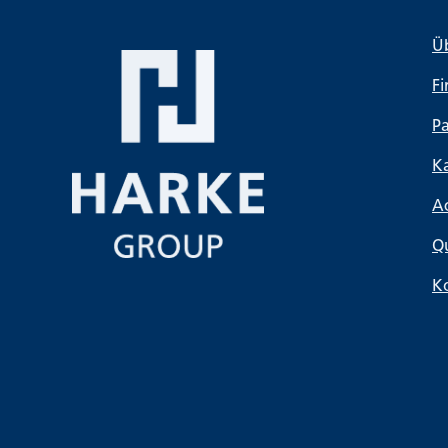
Ü
F
Pa
Ka
A
Qu
K