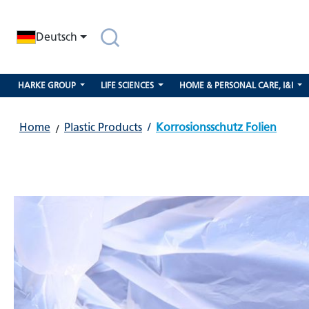
springen
Zur Hauptnavigation springen
Deutsch
HARKE GROUP
LIFE SCIENCES
HOME & PERSONAL CARE, I&I
Home
Plastic Products
/
Korrosionsschutz Folien